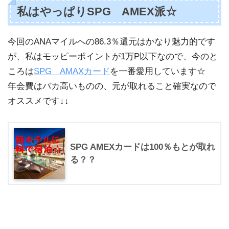
私はやっぱりSPG AMEX派☆
今回のANAマイルへの86.3％還元はかなり魅力的です
が、私はモッピーポイントが1万P以下なので、今のと
ころは
SPG AMAXカード
を一番愛用しています☆
年会費はバカ高いものの、元が取れること確実なので
オススメです↓↓
SPG AMEXカードは100％もとが取れ
る？？