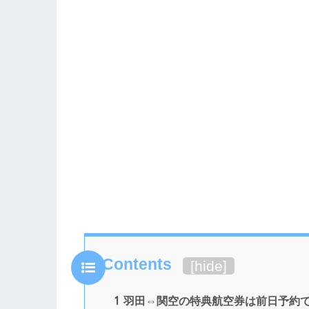
Contents
[
hide
]
1
羽田⇔関空の特典航空券は前日予約で