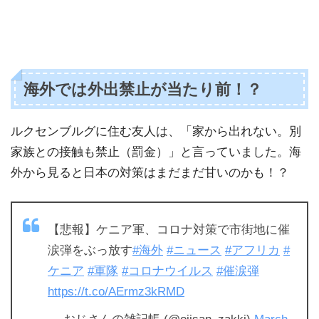
海外では外出禁止が当たり前！？
ルクセンブルグに住む友人は、「家から出れない。別
家族との接触も禁止（罰金）」と言っていました。海
外から見ると日本の対策はまだまだ甘いのかも！？
【悲報】ケニア軍、コロナ対策で市街地に催
涙弾をぶっ放す
#海外
#ニュース
#アフリカ
#
ケニア
#軍隊
#コロナウイルス
#催涙弾
https://t.co/AErmz3kRMD