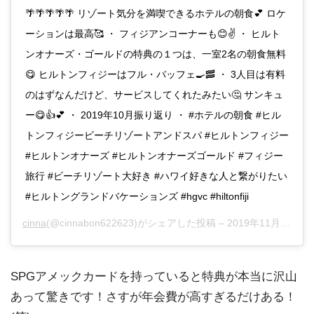
🌴🌴🌴🌴🌴 リゾート気分を満喫できるホテルの朝食💕 ロケ
ーションは最高🥰 ・ フィジアンコーナーも😊✌️ ・ ヒルト
ンオナーズ・ゴールドの特典の１つは、一室2名の朝食無料
😋 ヒルトンフィジーはフル・バッフェ🍳🥓 ・ 3人目は有料
のはずなんだけど、サービスしてくれたみたい🤔 サンキュ
ー😋👍💕 ・ 2019年10月振り返り ・ #ホテルの朝食 #ヒル
トンフィジービーチリゾートアンドスパ #ヒルトンフィジー
#ヒルトンオナーズ #ヒルトンオナーズゴールド #フィジー
旅行 #ビーチリゾート大好き #ハワイ好きな人と繋がりたい
#ヒルトングランドバケーションズ #hgvc #hiltonfiji
cinna
(@cinnabon622623)がシェアした投稿 –
2019年11月月16日午後3時19分PST
SPGアメックカードを持っていると特典が本当に沢山
あって驚きです！さすが年会費が高すぎるだけある！