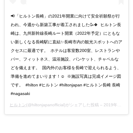
📢「ヒルトン長崎」の2021年開業に向けて安全祈願祭が行
われ、今週から新築工事が着工されました🥳🍀 ヒルトン長
崎は、九州新幹線長崎ルート開業（2022年予定）にともな
い新しくなる長崎駅に直結✨長崎市内の観光スポットへのア
クセスに最適です。 ホテルは客室数200室、レストランや
バー、フィットネス、温浴施設、バンケット、チャペルな
どを備えます。 国内外のお客様を長崎で迎えられるよう、
準備を進めてまいります！☺️ ※施設写真は完成イメージ図
です。 #hilton #ヒルトン #hiltonjapan #ヒルトン長崎 長崎
#nagasaki
ヒルトン
(@hiltonjapanofficial)がシェアした投稿 –
2019年12月月10日午後9時31分PST