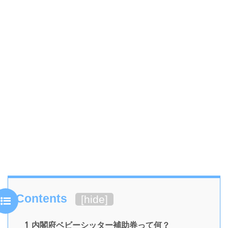
Contents
[
hide
]
1
内閣府ベビーシッター補助券って何？