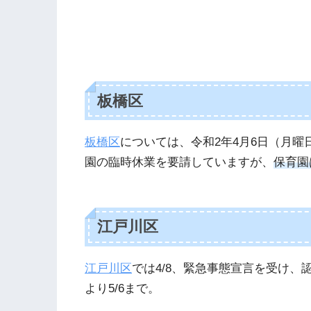
板橋区
板橋区
については、令和2年4月6日（月曜
園の臨時休業を要請していますが、
保育園
江戸川区
江戸川区
では4/8、緊急事態宣言を受け、
より5/6まで。