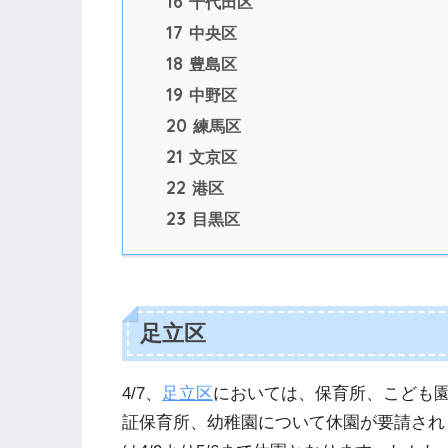
16
千代田区
17
中央区
18
豊島区
19
中野区
20
練馬区
21
文京区
22
港区
23
目黒区
足立区
4/7、
足立区
においては、保育所、こども
証保育所、幼稚園について休園が要請され