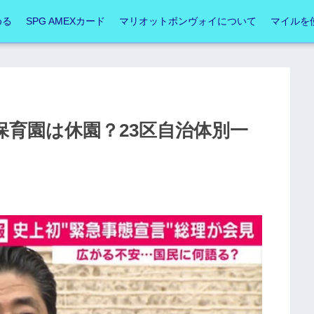
める
SPG AMEXカード
マリオットボンヴォイについて
マイルを
保育園は休園？23区自治体別一