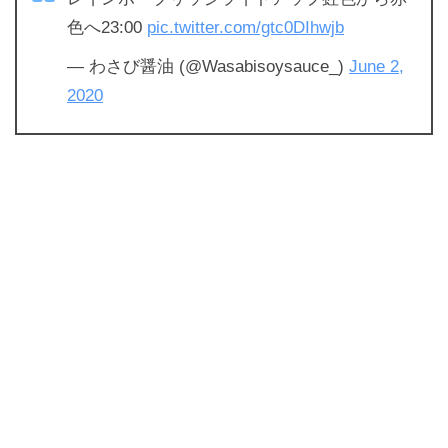
色へ23:00
pic.twitter.com/gtc0DIhwjb
— わさび醤油 (@Wasabisoysauce_)
June 2,
2020