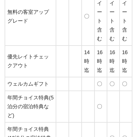
イ
イ
イ
無料の客室アップ
ー
ー
ー
〇
グレード
ト
ト
ト
含
含
含
む
む
む
14
16
16
16
優先レイトチェッ
時
時
時
時
クアウト
迄
迄
迄
迄
ウェルカムギフト
〇
〇
〇
年間チョイス特典(5
泊分の宿泊特典な
〇
ど)
年間チョイス特典