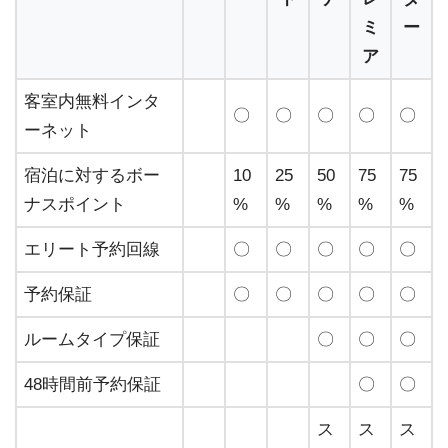
ミ
ー
ア
客室内無料インタ
〇
〇
〇
〇
〇
ーネット
宿泊に対するボー
10
25
50
75
75
ナスポイント
%
%
%
%
%
エリート予約回線
〇
〇
〇
〇
〇
予約保証
〇
〇
〇
〇
〇
ルームタイプ保証
〇
〇
〇
48時間前予約保証
〇
〇
ス
ス
ス