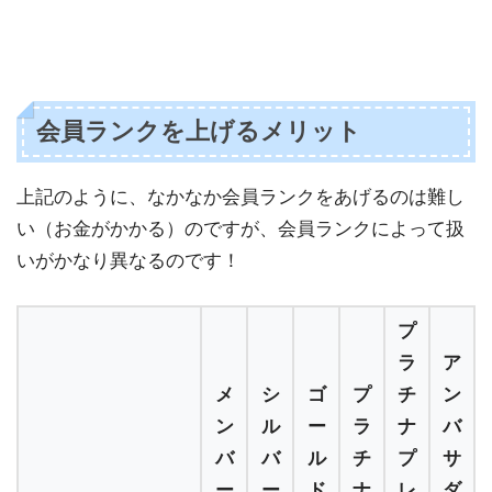
会員ランクを上げるメリット
上記のように、なかなか会員ランクをあげるのは難し
い（お金がかかる）のですが、会員ランクによって扱
いがかなり異なるのです！
プ
ラ
ア
メ
シ
ゴ
プ
チ
ン
ン
ル
ー
ラ
ナ
バ
バ
バ
ル
チ
プ
サ
ー
ー
ド
ナ
レ
ダ